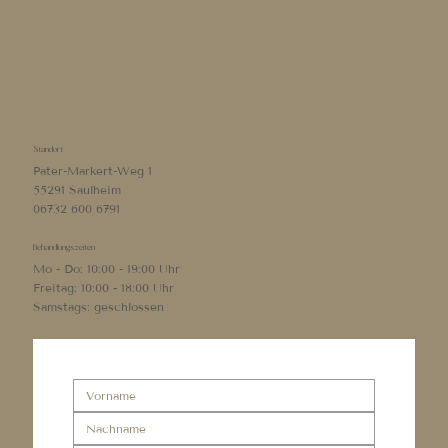
Standort
Pater-Markert-Weg 1
55291 Saulheim
06732 600 6791
Behandlungszeiten
Mo - Do: 10:00 - 19:00 Uhr
Freitag: 10:00 - 18:00 Uhr
Samstags: geschlossen