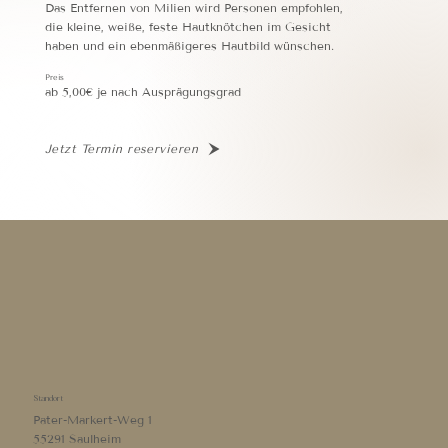
Das Entfernen von Milien wird Personen empfohlen,
die kleine, weiße, feste Hautknötchen im Gesicht
haben und ein ebenmäßigeres Hautbild wünschen.
Preis
ab 5,00€ je nach Ausprägungsgrad
Jetzt Termin reservieren
Standort
Pater-Markert-Weg 1
55291 Saulheim