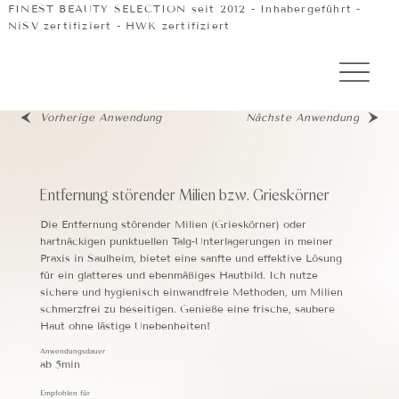
FINEST BEAUTY SELECTION seit 2012 - Inhabergeführt -
NiSV zertifiziert - HWK zertifiziert
Zurück zur Übersicht
Vorherige Anwendung
Nächste Anwendung
Entfernung störender Milien bzw. Grieskörner
Die Entfernung störender Milien (Grieskörner) oder
hartnäckigen punktuellen Talg-Unterlagerungen in meiner
Praxis in Saulheim, bietet eine sanfte und effektive Lösung
für ein glatteres und ebenmäßiges Hautbild. Ich nutze
sichere und hygienisch einwandfreie Methoden, um Milien
schmerzfrei zu beseitigen. Genieße eine frische, saubere
Haut ohne lästige Unebenheiten!
Anwendungsdauer
ab 5min
Empfohlen für