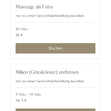
Massage als Extra
nur zu einer Gesichtsbehandlung buchbar
20 Min.
20
20 €
Euro
Buchen
Milien (Grieskörner) entfernen
nur zu einer Gesichtsbehandlung buchbar
5 Min. - 15 Min.
Ab
Ab 5 €
5
Euro