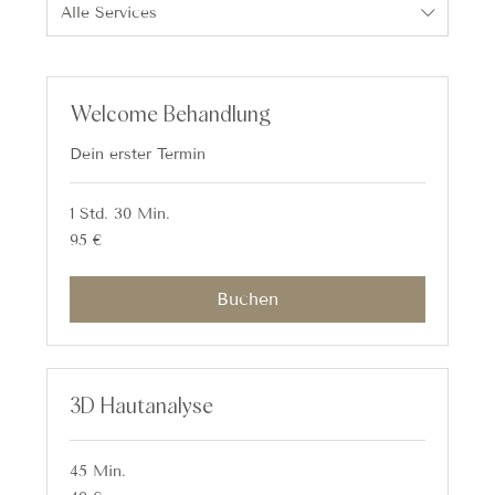
Alle Services
Welcome Behandlung
Dein erster Termin
1 Std. 30 Min.
95
95 €
Euro
Buchen
3D Hautanalyse
45 Min.
49