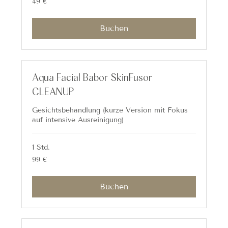
49 €
Euro
Buchen
Aqua Facial Babor SkinFusor
CLEANUP
Gesichtsbehandlung (kurze Version mit Fokus
auf intensive Ausreinigung)
1 Std.
99
99 €
Euro
Buchen