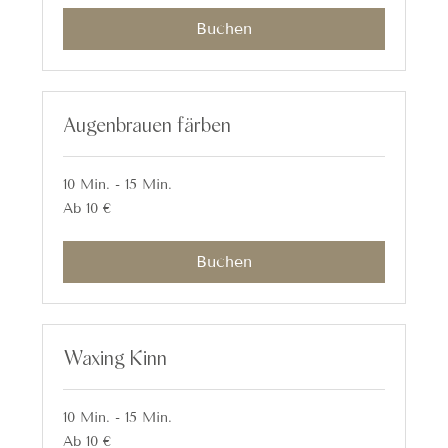
Buchen
Augenbrauen färben
10 Min. - 15 Min.
Ab
Ab 10 €
10
Euro
Buchen
Waxing Kinn
10 Min. - 15 Min.
Ab
Ab 10 €
10