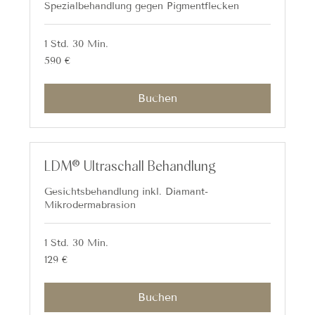
Spezialbehandlung gegen Pigmentflecken
1 Std. 30 Min.
590
590 €
Euro
Buchen
LDM® Ultraschall Behandlung
Gesichtsbehandlung inkl. Diamant-
Mikrodermabrasion
1 Std. 30 Min.
129
129 €
Euro
Buchen