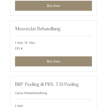
Buchen
Mesoéclat Behandlung
1 Std. 15 Min.
135
135 €
Euro
Buchen
BRP-Peeling & PRX-T33 Peeling
Gesichtsbehandlung
1 Std.