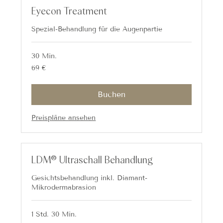
Eyecon Treatment
Spezial-Behandlung für die Augenpartie
30 Min.
69
69 €
Euro
Buchen
Preispläne ansehen
LDM® Ultraschall Behandlung
Gesichtsbehandlung inkl. Diamant-
Mikrodermabrasion
1 Std. 30 Min.