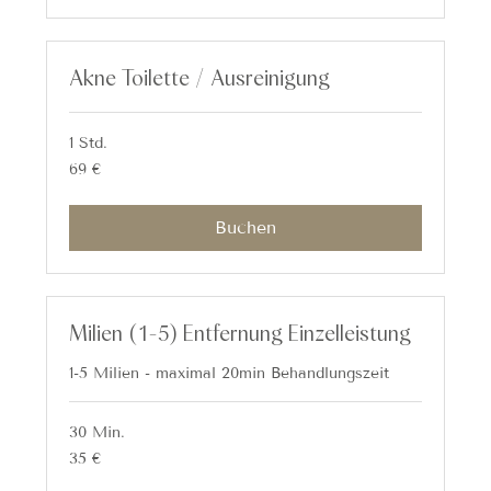
Akne Toilette / Ausreinigung
1 Std.
69
69 €
Euro
Buchen
Milien (1-5) Entfernung Einzelleistung
1-5 Milien - maximal 20min Behandlungszeit
30 Min.
35
35 €
Euro