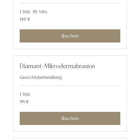
1 Std. 30 Min.
140
140 €
Euro
Buchen
Diamant-Mikrodermabrasion
Gesichtsbehandlung
1 Std.
99
99 €
Euro
Buchen