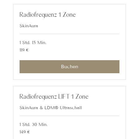
Radiofrequenz 1 Zone
SkinAura
1 Std. 15 Min.
119
119 €
Euro
Buchen
Radiofrequenz LIFT 1 Zone
SkinAura & LDM® Ultraschall
1 Std. 30 Min.
149
149 €
Euro