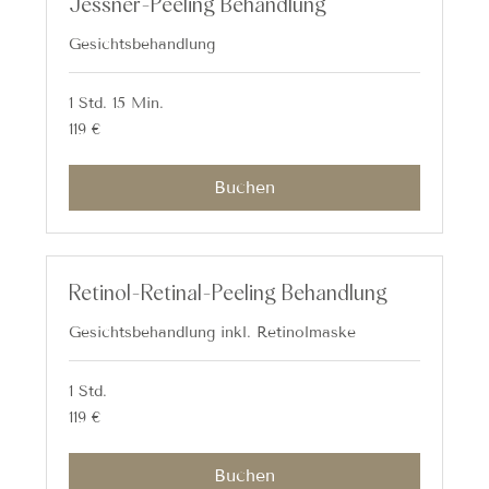
Jessner-Peeling Behandlung
Gesichtsbehandlung
1 Std. 15 Min.
119
119 €
Euro
Buchen
Retinol-Retinal-Peeling Behandlung
Gesichtsbehandlung inkl. Retinolmaske
1 Std.
119
119 €
Euro
Buchen