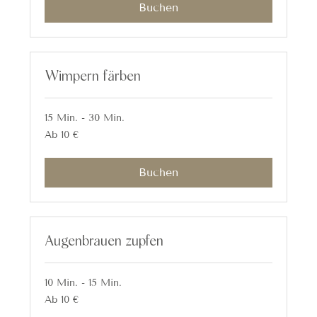
Buchen
Wimpern färben
15 Min. - 30 Min.
Ab
Ab 10 €
10
Euro
Buchen
Augenbrauen zupfen
10 Min. - 15 Min.
Ab
Ab 10 €
10
Euro