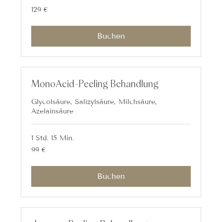
129
129 €
Euro
Buchen
MonoAcid-Peeling Behandlung
Glycolsäure, Salizylsäure, Milchsäure,
Azelainsäure
1 Std. 15 Min.
99
99 €
Euro
Buchen