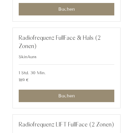
Buchen
Radiofrequenz FullFace & Hals (2
Zonen)
SkinAura
1 Std. 30 Min.
189
189 €
Euro
Buchen
Radiofrequenz LIFT FullFace (2 Zonen)