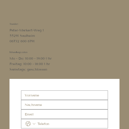
Standort
Pater-Markert-Weg 1
55291 Saulheim
06732 600 6791
Behandlungszeiten
Mo - Do: 10:00 - 19:00 Uhr
Freitag: 10:00 - 18:00 Uhr
Samstags: geschlossen