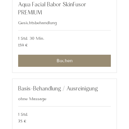
Aqua Facial Babor SkinFusor
PREMIUM
Gesichtsbehandlung
1 Std. 30 Min.
159
159 €
Euro
Buchen
Basis-Behandlung / Ausreinigung
ohne Massage
1 Std.
75
75 €
Euro