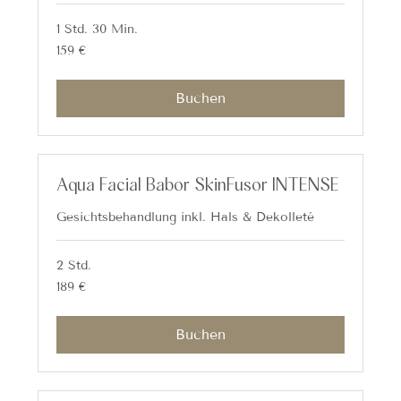
1 Std. 30 Min.
159
159 €
Euro
Buchen
Aqua Facial Babor SkinFusor INTENSE
Gesichtsbehandlung inkl. Hals & Dekolleté
2 Std.
189
189 €
Euro
Buchen