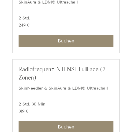
SkinAura & LDM® Ultraschall
2 Std.
249
249 €
Euro
Buchen
Radiofrequenz INTENSE FullFace (2
Zonen)
SkinNeedler & SkinAura & LDM® Ultraschall
2 Std. 30 Min.
319
319 €
Euro
Buchen