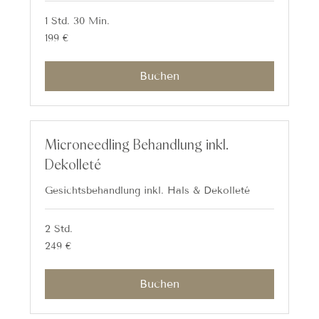
1 Std. 30 Min.
199
199 €
Euro
Buchen
Microneedling Behandlung inkl.
Dekolleté
Gesichtsbehandlung inkl. Hals & Dekolleté
2 Std.
249
249 €
Euro
Buchen