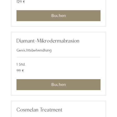
129
129 €
Euro
Buchen
Diamant-Mikrodermabrasion
Gesichtsbehandlung
1 Std.
99
99 €
Euro
Buchen
Cosmelan Treatment