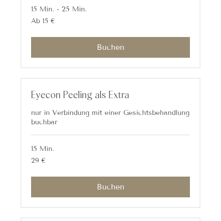
15 Min. - 25 Min.
Ab
Ab 15 €
15
Euro
Buchen
Eyecon Peeling als Extra
nur in Verbindung mit einer Gesichtsbehandlung
buchbar
15 Min.
29
29 €
Euro
Buchen