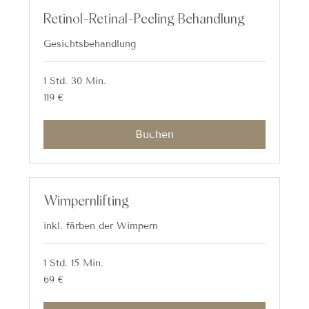
Retinol-Retinal-Peeling Behandlung
Gesichtsbehandlung
1 Std. 30 Min.
119
119 €
Euro
Buchen
Wimpernlifting
inkl. färben der Wimpern
1 Std. 15 Min.
69
69 €
Euro