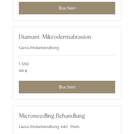
Buchen
Diamant-Mikrodermabrasion
Gesichtsbehandlung
1 Std.
99
99 €
Euro
Buchen
Microneedling Behandlung
Gesichtsbehandlung inkl. Hals