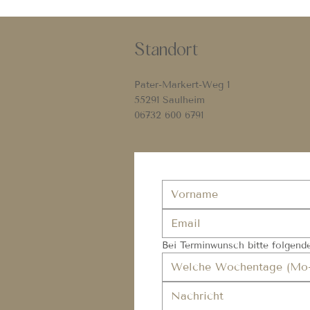
Kunden durch feinste Nadel
verjüngt wurde
Standort
Pater-Markert-Weg 1
55291 Saulheim
06732 600 6791
Bei Terminwunsch bitte folgende