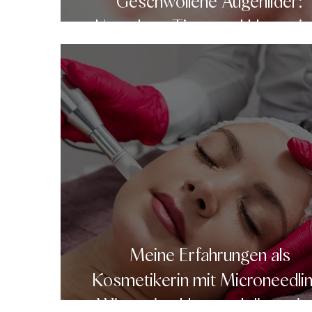
Geschwollene Augenlider:
Ursachen, Tipps und Hausmitt
Meine Erfahrungen als
Kosmetikerin mit Microneedli
Wie meine Haut und die mein