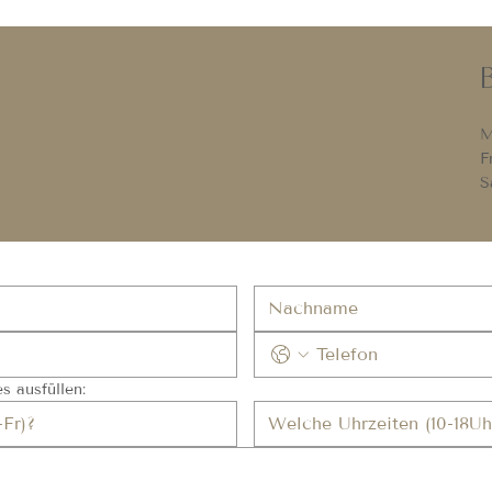
n
M
F
S
s ausfüllen: