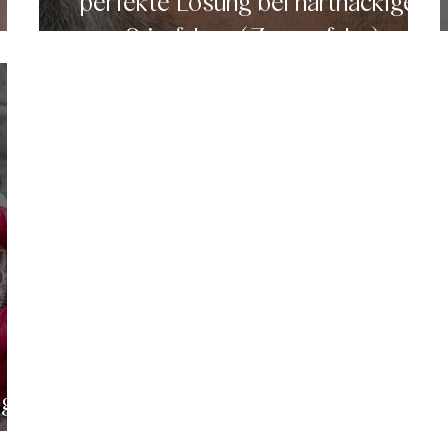
perfekte Lösung bei hartnäckigen
el
Stirnfalten (Zornesfalte)
ng:
er