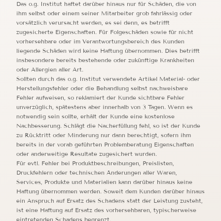
Das o.g. Institut haftet darüber hinaus nur für Schäden, die von
ihm selbst oder einem seiner Mitarbeiter grob fahrlässig oder
vorsätzlich verursacht werden, es sei denn, es betrifft
zugesicherte Eigenschaften. Für Folgeschäden sowie für nicht
vorhersehbare oder im Verantwortungsbereich des Kunden
liegende Schäden wird keine Haftung übernommen. Dies betrifft
insbesondere bereits bestehende oder zukünftige Krankheiten
oder Allergien aller Art.
Sollten durch das o.g. Institut verwendete Artikel Material- oder
Herstellungsfehler oder die Behandlung selbst nachweisbare
Fehler aufweisen, so reklamiert der Kunde sichtbare Fehler
unverzüglich, spätestens aber innerhalb von 3 Tagen. Wenn es
notwendig sein sollte, erhält der Kunde eine kostenlose
Nachbesserung. Schlägt die Nacherfüllung fehl, so ist der Kunde
zu Rücktritt oder Minderung nur dann berechtigt, sofern ihm
bereits in der vorab geführten Problemberatung Eigenschaften
oder anderweitige Resultate zugesichert wurden.
Für evtl. Fehler bei Produktbeschreibungen, Preislisten,
Druckfehlern oder technischen Änderungen aller Waren,
Services, Produkte und Materialien kann darüber hinaus keine
Haftung übernommen werden. Soweit dem Kunden darüber hinaus
ein Anspruch auf Ersatz des Schadens statt der Leistung zusteht,
ist eine Haftung auf Ersatz des vorhersehbaren, typischerweise
eintretenden Schadens begrenzt.