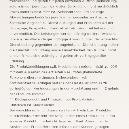
freibleibend und gelten für jeden einzelnen Auftrag (Behandlung),
sofern in der jeweiligen konkreten Behandlung nicht ausdrücklich
etwas anderes bestimmt ist. Nebenabreden und sonstige
Abweichungen bedürfen jeweils einer gesonderten Absprache.
Sämtliche Angaben zu Dienstleistungen und Produkten auf der
Homepage, Prospekten, Handzetteln etc. sind freibleibend und
unverbindlich. Die Leistungen werden ständig weiterentwickelt.
Hieraus resultierende geringfügige Abweichungen der erbrachten
Dienstleistung gegenüber der angebotenen Dienstleistung, sofern
die Qualität und Umfang sowie Einsetzbarkeit den Kunden nicht
einschränken, sind zulässig und gelten als vertragsgemäße
Erfüllung.
Die Produktabbildungen (z.B. Modellbilder) müssen nicht zu 100%
mit dem Aussehen des erzielten Resultates (behandelte
Personen) übereinstimmen. Insbesondere nach
Sortimentserneuerungen seitens der Hersteller kann es zu
geringfügigen Veränderungen in der Ausstattung und im Ergebnis
der Produkte kommen.
4.1 Rückgaberecht und Umtausch bei Produktkäufen
Umtausch ist Kulanzsache!
Bei verschlossenen und unversehrten Artikeln bzw. Produkten
durch Fehlkauf besteht die Möglichkeit eines Umtauschs in ein
anderes Produkt innerhalb 14 Tage nach Kauf. Abweichende
Kosten oder Preisdifferenzen müssen vom Kunden getragen