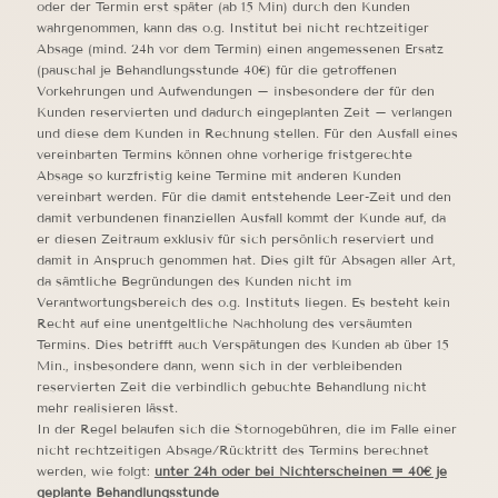
oder der Termin erst später (ab 15 Min) durch den Kunden
wahrgenommen, kann das o.g. Institut bei nicht rechtzeitiger
Absage (mind. 24h vor dem Termin) einen angemessenen Ersatz
(pauschal je Behandlungsstunde 40€) für die getroffenen
Vorkehrungen und Aufwendungen – insbesondere der für den
Kunden reservierten und dadurch eingeplanten Zeit – verlangen
und diese dem Kunden in Rechnung stellen. Für den Ausfall eines
vereinbarten Termins können ohne vorherige fristgerechte
Absage so kurzfristig keine Termine mit anderen Kunden
vereinbart werden. Für die damit entstehende Leer-Zeit und den
damit verbundenen finanziellen Ausfall kommt der Kunde auf, da
er diesen Zeitraum exklusiv für sich persönlich reserviert und
damit in Anspruch genommen hat. Dies gilt für Absagen aller Art,
da sämtliche Begründungen des Kunden nicht im
Verantwortungsbereich des o.g. Instituts liegen. Es besteht kein
Recht auf eine unentgeltliche Nachholung des versäumten
Termins. Dies betrifft auch Verspätungen des Kunden ab über 15
Min., insbesondere dann, wenn sich in der verbleibenden
reservierten Zeit die verbindlich gebuchte Behandlung nicht
mehr realisieren lässt.
In der Regel belaufen sich die Stornogebühren, die im Falle einer
nicht rechtzeitigen Absage/Rücktritt des Termins berechnet
werden, wie folgt:
unter 24h oder bei Nichterscheinen = 40€ je
geplante Behandlungsstunde