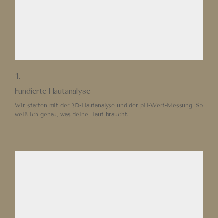
1.
Fundierte Hautanalyse
Wir starten mit der 3D-Hautanalyse und der pH-Wert-Messung. So
weiß ich genau, was deine Haut braucht.