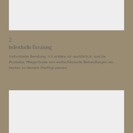
2.
Individuelle Beratung
Individuelle Beratung: Ich erkläre dir ausführlich, welche
Produkte, Pflegerituale und weiterführende Behandlungen am
besten zu deinem Hauttyp passen.