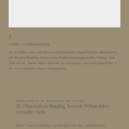
3.
Sanfte Grundbehandlung
Du erhältst eine auf deinen Hautzustand abgestimmte Reinigung,
ein Enzym-Peeling sowie eine hautzustandsgerechte Maske. Das
Ziel ist es, deine Haut optimal zu versorgen und vorzubereiten –
für ein komplett neues Hautgefühl.
Hautanalyse in Saulheim bei Mainz
3D-Hautanalyse Imaging System. Schau tiefer,
verstehe mehr
Dank 5 verschiedener Lichtmodi und der patentierten