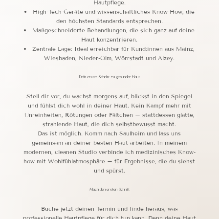
Hautpflege.
High-Tech-Geräte und wissenschaftliches Know-How, die
den höchsten Standards entsprechen.
Maßgeschneiderte Behandlungen, die sich ganz auf deine
Haut konzentrieren.
Zentrale Lage: Ideal erreichbar für Kund:innen aus Mainz,
Wiesbaden, Nieder-Olm, Wörrstadt und Alzey.
Dein erster Schritt zu gesunder Haut
Stell dir vor, du wachst morgens auf, blickst in den Spiegel
und fühlst dich wohl in deiner Haut. Kein Kampf mehr mit
Unreinheiten, Rötungen oder Fältchen – stattdessen glatte,
strahlende Haut, die dich selbstbewusst macht.
Das ist möglich. Komm nach Saulheim und lass uns
gemeinsam an deiner besten Haut arbeiten. In meinem
modernen, cleanen Studio verbinde ich medizinisches Know-
how mit Wohlfühlatmosphäre – für Ergebnisse, die du siehst
und spürst.
Mach den ersten Schritt
Buche jetzt deinen Termin und finde heraus, was
professionelle Hautpflege für dich tun kann. Denn deine Haut