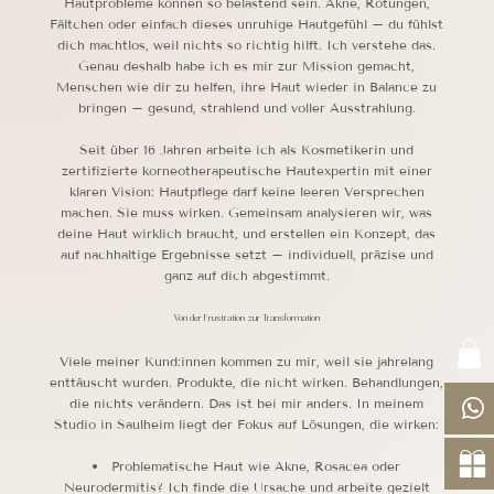
Hautprobleme können so belastend sein. Akne, Rötungen,
Fältchen oder einfach dieses unruhige Hautgefühl – du fühlst
dich machtlos, weil nichts so richtig hilft. Ich verstehe das.
Genau deshalb habe ich es mir zur Mission gemacht,
Menschen wie dir zu helfen, ihre Haut wieder in Balance zu
bringen – gesund, strahlend und voller Ausstrahlung.
Seit über 16 Jahren arbeite ich als Kosmetikerin und
zertifizierte korneotherapeutische Hautexpertin mit einer
klaren Vision: Hautpflege darf keine leeren Versprechen
machen. Sie muss wirken. Gemeinsam analysieren wir, was
deine Haut wirklich braucht, und erstellen ein Konzept, das
auf nachhaltige Ergebnisse setzt – individuell, präzise und
ganz auf dich abgestimmt.
Von der Frustration zur Transformation
Viele meiner Kund:innen kommen zu mir, weil sie jahrelang
enttäuscht wurden. Produkte, die nicht wirken. Behandlungen,
die nichts verändern. Das ist bei mir anders. In meinem
Studio in Saulheim liegt der Fokus auf Lösungen, die wirken:
Problematische Haut wie Akne, Rosacea oder
Neurodermitis? Ich finde die Ursache und arbeite gezielt