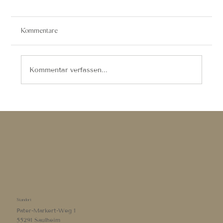
Kommentare
Kommentar verfassen...
Geschwollene Augenlider: Ursachen, Tipps
und Hausmittel
Standort
Pater-Markert-Weg 1
55291 Saulheim