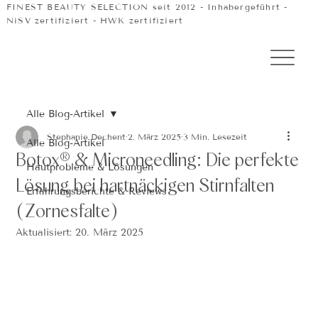
FINEST BEAUTY SELECTION seit 2012 - Inhabergeführt -
NiSV zertifiziert - HWK zertifiziert
Alle Blog-Artikel
Stephanie Dechent
2. März 2025
3 Min. Lesezeit
Alle Blog-Artikel
Botox® & Microneedling: Die perfekte
Hautprobleme & Lösungen
Lösung bei hartnäckigen Stirnfalten
Erfahrungsberichte & Reviews
(Zornesfalte)
Aktualisiert:
20. März 2025